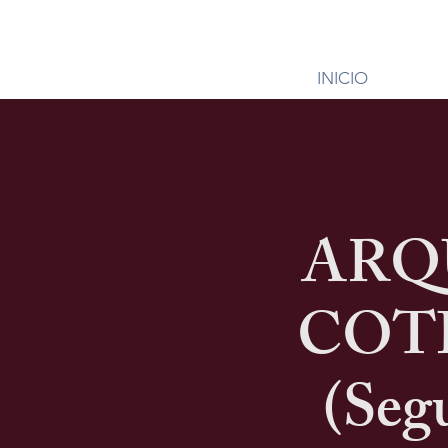
INICIO
ARQ
COT
(Segu