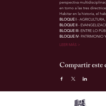
perspectiva multidisciplina
en torno a las tres directric
Habitar en la historia, el h
BLOQUE I
 - AGRICULTURA
BLOQUE II
 - EVANGELIZA
BLOQUE III
- ENTRE LO PÚB
BLOQUE IV
- PATRIMONIO
LEER MÁS >
Compartir este 