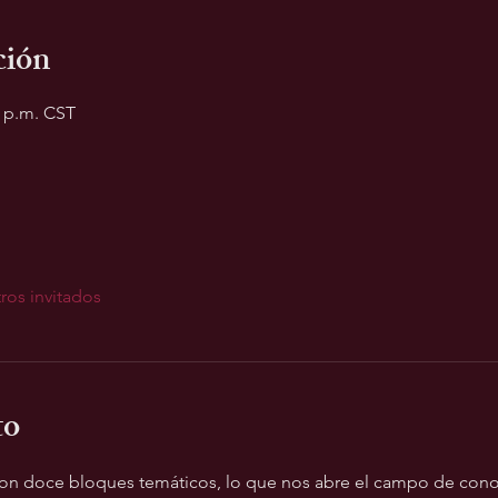
ción
0 p.m. CST
ros invitados
to
con doce bloques temáticos, lo que nos abre el campo de conoc