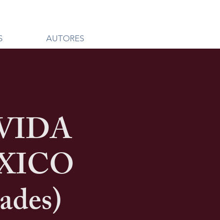
S
AUTORES
VIDA
XICO
dades)