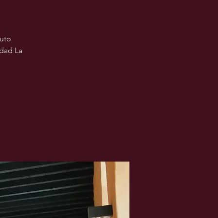
tuto
idad La