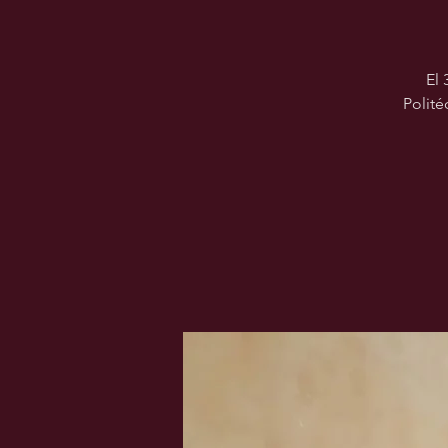
El 
Polité