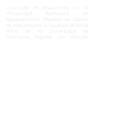
Licenciada en Arquitectura por la
Universidad Autónoma de
Aguascalientes. Maestra en Diseño
de Interiores por la Facultad de Bellas
Artes de la Universidad de
Salamanca, España con mención
sobresaliente y Doctora en Filosofía
del Interior arquitectónico por la
Universidad de Federico II, de
Nápoles, Italia, con el tema: El cuerpo
como lugar, objetos, entornos y
sistema de resiliencia de Frida Khalo.
Profesor del Departamento de
Diseño del Hábitat de la Universidad
Autónoma de Aguascalientes. Mtra.
Fundadora de la Licenciatura en
Diseño de interiores, Jefa del
Departamento de Diseño del Hábitat,
coordinadora de la carrera de
Arquitectura y de Diseño de
Interiores de
2008 -2014
.
Imparte conferencias y cursos sobre