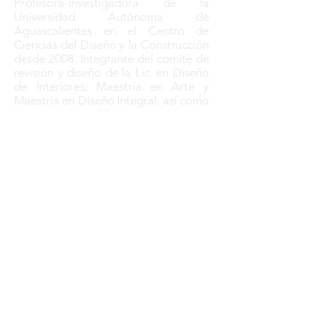
Profesora-investigadora de la
Universidad Autónoma de
Aguascalientes en el Centro de
Ciencias del Diseño y la Construcción
desde 2008. Integrante del comité de
revisión y diseño de la Lic. en Diseño
de Interiores, Maestría en Arte y
Maestría en Diseño Integral, así como
integrante del comité en
acreditaciones CIEES y ANPADEH,
organismos nacionales. Gestión y
logística de distintos eventos de
diseño y el Taller Internacional de
Interiorismo desde 2006, comisión
puente de los Premios Habitàcola
promovidos por el FAD de Barcelona
en 2012 y 2013. Imparte materias de
Fundamentos del Diseño, Diseño de
Microambientes, Historia del Diseño
de Interiores entre otras. Publicación
de artículo en la Memoria del
Séptimo Seminario Internacional de
Interiorismo Vive Interior + Vive