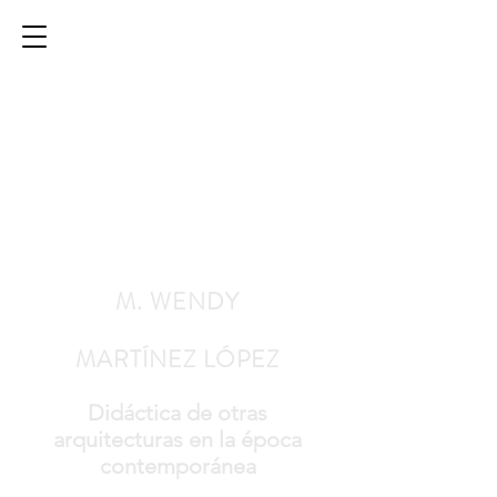
M. WENDY
MARTÍNEZ LÓPEZ
Didáctica de otras
arquitecturas en la época
contemporánea