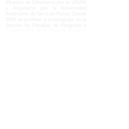
Maestro en Urbanismo por la UNAM
y Arquitecto por la Universidad
Autónoma de San Luis Potosí. Desde
2009 es profesor e investigador en la
Sección de Estudios de Posgrado e
Investigación de la Escuela Superior
de Ingeniería y Arquitectura del
Instituto Politécnico Nacional, Unidad
Tecamachalco, en el Programa de
Maestría y Doctorado en Ciencias en
Arquitectura y Urbanismo, donde
fungió como Coordinador
Académico de 2010 a 2018. Sus
proyectos de investigación se centran
principalmente en el estudio de la
forma urbana en el marco de la
reducción de riesgos de desastres. Es
autor y coautor de varios capítulos de
libros y artículos sobre arquitectura y
urbanismo, y ha participado en
diversos foros académicos nacionales
e internacionales. Es miembro del
Sistema Nacional de Investigadores