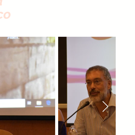
a
ico