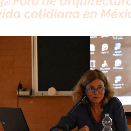
3
Foro de arquitectur
er
vida cotidiana en Méx