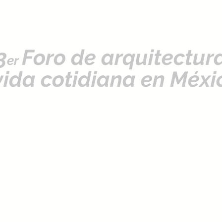
3
Foro de arquitectur
er
vida cotidiana en Méx